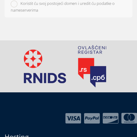
Koristit ću svoj postojeći domen i uredit ću podatke o
nameserverima
Hosting